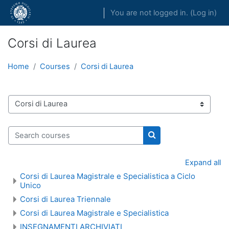
Skip to main content
You are not logged in. (
Log in
)
Corsi di Laurea
Home
Courses
Corsi di Laurea
Course categories
Search courses
Search courses
Expand all
Corsi di Laurea Magistrale e Specialistica a Ciclo
Unico
Corsi di Laurea Triennale
Corsi di Laurea Magistrale e Specialistica
INSEGNAMENTI ARCHIVIATI